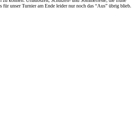
 zu können. Urlaubszeit, Schützen- und Sommerfeste, die frühe
s für unser Turnier am Ende leider nur noch das “Aus” übrig blieb.