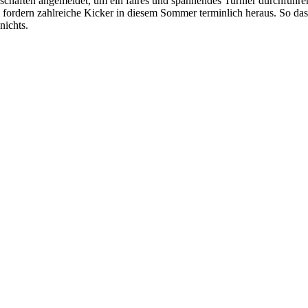
chaften angemeldet, um ein faires und spannendes Turnier durchführen
 fordern zahlreiche Kicker in diesem Sommer terminlich heraus. So das
nichts.