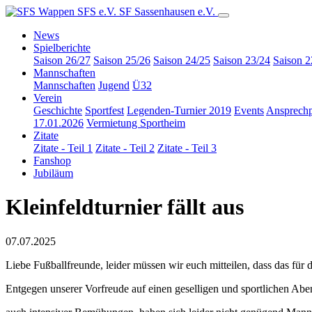
SFS e.V.
SF Sassenhausen e.V.
News
Spielberichte
Saison 26/27
Saison 25/26
Saison 24/25
Saison 23/24
Saison 2
Mannschaften
Mannschaften
Jugend
Ü32
Verein
Geschichte
Sportfest
Legenden-Turnier 2019
Events
Ansprechp
17.01.2026
Vermietung Sportheim
Zitate
Zitate - Teil 1
Zitate - Teil 2
Zitate - Teil 3
Fanshop
Jubiläum
Kleinfeldturnier fällt aus
07.07.2025
Liebe Fußballfreunde, leider müssen wir euch mitteilen, dass das für 
Entgegen unserer Vorfreude auf einen geselligen und sportlichen Ab