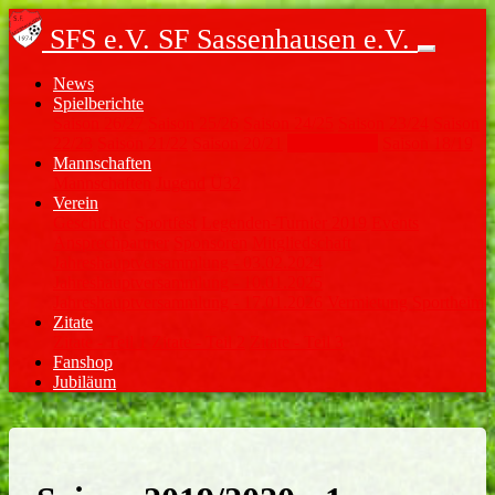
SFS e.V.
SF Sassenhausen e.V.
News
Spielberichte
Saison 26/27
Saison 25/26
Saison 24/25
Saison 23/24
Saison
22/23
Saison 21/22
Saison 20/21
Saison 19/20
Saison 18/19
Mannschaften
Mannschaften
Jugend
Ü32
Verein
Geschichte
Sportfest
Legenden-Turnier 2019
Events
Ansprechpartner
Sponsoren
Mitgliedschaft
Jahreshauptversammlung - 03.02.2024
Jahreshauptversammlung - 10.01.2025
Jahreshauptversammlung - 17.01.2026
Vermietung Sportheim
Zitate
Zitate - Teil 1
Zitate - Teil 2
Zitate - Teil 3
Fanshop
Jubiläum