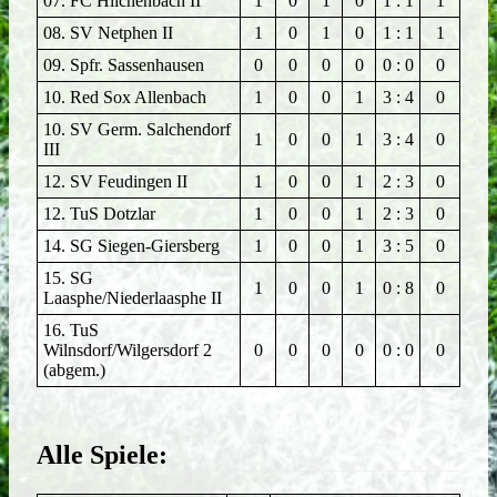
07. FC Hilchenbach II
1
0
1
0
1 : 1
1
08. SV Netphen II
1
0
1
0
1 : 1
1
09. Spfr. Sassenhausen
0
0
0
0
0 : 0
0
10. Red Sox Allenbach
1
0
0
1
3 : 4
0
10. SV Germ. Salchendorf
1
0
0
1
3 : 4
0
III
12. SV Feudingen II
1
0
0
1
2 : 3
0
12. TuS Dotzlar
1
0
0
1
2 : 3
0
14. SG Siegen-Giersberg
1
0
0
1
3 : 5
0
15. SG
1
0
0
1
0 : 8
0
Laasphe/Niederlaasphe II
16. TuS
Wilnsdorf/Wilgersdorf 2
0
0
0
0
0 : 0
0
(abgem.)
Alle Spiele: