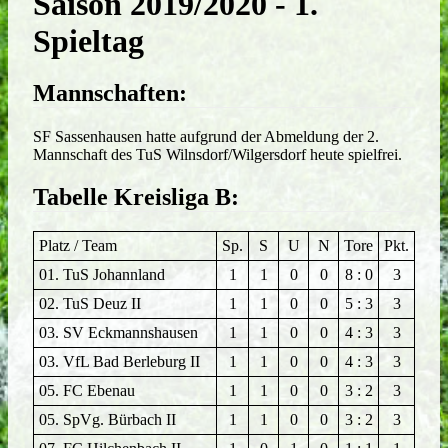
Saison 2019/2020 - 1.
Spieltag
Mannschaften:
SF Sassenhausen hatte aufgrund der Abmeldung der 2.
Mannschaft des TuS Wilnsdorf/Wilgersdorf heute spielfrei.
Tabelle Kreisliga B:
Platz / Team
Sp.
S
U
N
Tore
Pkt.
01. TuS Johannland
1
1
0
0
8 : 0
3
02. TuS Deuz II
1
1
0
0
5 : 3
3
03. SV Eckmannshausen
1
1
0
0
4 : 3
3
03. VfL Bad Berleburg II
1
1
0
0
4 : 3
3
05. FC Ebenau
1
1
0
0
3 : 2
3
05. SpVg. Bürbach II
1
1
0
0
3 : 2
3