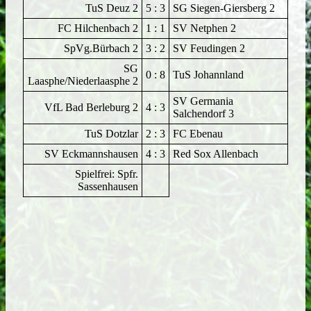
TuS Deuz 2
5 : 3
SG Siegen-Giersberg 2
FC Hilchenbach 2
1 : 1
SV Netphen 2
SpVg.Bürbach 2
3 : 2
SV Feudingen 2
SG
0 : 8
TuS Johannland
Laasphe/Niederlaasphe 2
SV Germania
VfL Bad Berleburg 2
4 : 3
Salchendorf 3
TuS Dotzlar
2 : 3
FC Ebenau
SV Eckmannshausen
4 : 3
Red Sox Allenbach
Spielfrei: Spfr.
Sassenhausen