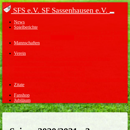
SFS e.V.
SF Sassenhausen e.V.
News
Spielberichte
Saison 26/27
Saison 25/26
Saison 24/25
Saison 23/24
Saison
22/23
Saison 21/22
Saison 20/21
Saison 19/20
Saison 18/19
Mannschaften
Mannschaften
Jugend
Ü32
Verein
Geschichte
Sportfest
Legenden-Turnier 2019
Events
Ansprechpartner
Sponsoren
Mitgliedschaft
Jahreshauptversammlung - 03.02.2024
Jahreshauptversammlung - 10.01.2025
Jahreshauptversammlung - 17.01.2026
Vermietung Sportheim
Zitate
Zitate - Teil 1
Zitate - Teil 2
Zitate - Teil 3
Fanshop
Jubiläum