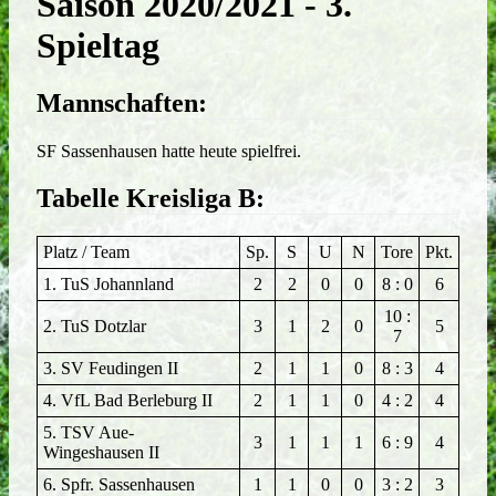
Saison 2020/2021 - 3.
Spieltag
Mannschaften:
SF Sassenhausen hatte heute spielfrei.
Tabelle Kreisliga B:
Platz / Team
Sp.
S
U
N
Tore
Pkt.
1. TuS Johannland
2
2
0
0
8 : 0
6
10 :
2. TuS Dotzlar
3
1
2
0
5
7
3. SV Feudingen II
2
1
1
0
8 : 3
4
4. VfL Bad Berleburg II
2
1
1
0
4 : 2
4
5. TSV Aue-
3
1
1
1
6 : 9
4
Wingeshausen II
6. Spfr. Sassenhausen
1
1
0
0
3 : 2
3