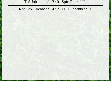
TuS Johannland
3 : 0
Spfr. Edertal II
Red Sox Allenbach
4 : 2
FC Hilchenbach II
Kontakt
/
Impressum
/
Datenschutz
/
Alte Seite