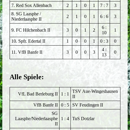
7. Red Sox Allenbach
2
1
0
1
7 : 7
3
8. SG Laasphe /​
2
1
0
1
6 : 6
3
Niederlaasphe II
6 :
9. FC Hilchenbach II
3
0
1
2
1
10
10. Spfr. Edertal II
1
0
0
1
0 : 3
0
4 :
11. VfB Banfe II
3
0
0
3
0
13
Alle Spiele:
TSV Aue-Wingeshausen
VfL Bad Berleburg II
1 : 1
II
VfB Banfe II
0 : 5
SV Feudingen II
SG
Laasphe/Niederlaasphe
1 : 4
TuS Dotzlar
II